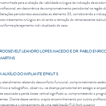
encaminhada para avaliação de viabilidade cirúrgica da indicação de exodon
profissional, em decorrência de comprometimento periodontal na região d
lterações periodontais associadas ao elemento 33, corroborando a indica
oposto tratamento cirúrgico envolvendo a remoção do remanescente radicul
 conforme planejamento individualizado do caso.
 ROOSEVELT LEANDRO LOPES MACEDO E DR. PABLO ENRIC
MARTINS
 AUXÍLIO DO IMPLANTE EPIKUT S
rou atendimento relatando desconforto funcional, comprometimento estéti
línico e radiográfico, observou-se doença periodontal em estágio avança
es associada a perda óssea vertical significativa, comprometendo o progn
tes. Diante desse cenário, e após encaminhamento por outros profission
nescentes e o planejamento de uma reabilitação Full Arch superior