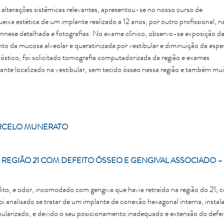
 alterações sistêmicas relevantes, apresentou-se no nosso curso de
ixa estética de um implante realizado a 12 anos, por outro profissional, n
namnese detalhada e fotografias. No exame clínico, observo-se exposição d
to da mucosa alveolar e queratinizada por vestibular e diminuição da espe
nóstico, foi solicitado tomografia computadorizada da região e exames
ista óssea. Diagnóstico inicial de reabsorção óssea vertical e horizontal na
adequada, ocasionando a exposição em boca da plataforma do implante HE
 de tratamento e decidiu pela explantação (remoção do implante) e nova
ia guiada. Foi realizado planejamento reverso digital com escaneamento e
RCELO MUNERATO
 procedimento cirúrgico foi realizado a remoção da PSI cimentada do
 local realizamos uma incisão sulcular e descolamento muco periostal para
da a remoção do implante com broca trefina de 4.3mm de diâmetro interno,
 REGIÃO 21 COM DEFEITO ÓSSEO E GENGIVAL ASSOCIADO –
boca lança 2.0mm e 2.7mm com subinstrumentação, sempre com auxílio do 
te (ILCM 3511) Epikut CM Dia nas medidas de 3,5X11,5mm com torque fina
realizamos a regeneração óssea guiada (ROG), com biomaterial xenógeno 
lito, e odor, incomodado com gengiva que havia retraído na região do 21, 
 sutura com pontos simples e fio de nylon 5.0. Após o término da cirurgia
i analisado se tratar de um implante de conexão hexagonal interna, instal
omo uma prótese adesiva apoiada nos dentes vizinhos com resina flow. Co
ibularizado, e devido o seu posicionamento inadequado e extensão do defei