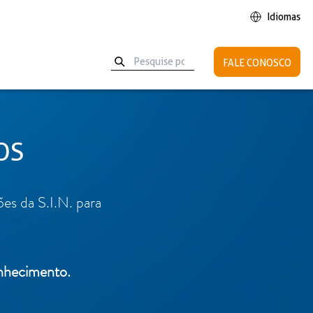
Idiomas
FALE CONOSCO
OS
T
BEYOND FULL ARCH
STRO
es da S.I.N. para
onhecimento.
linha
Saiba mais
Conheça