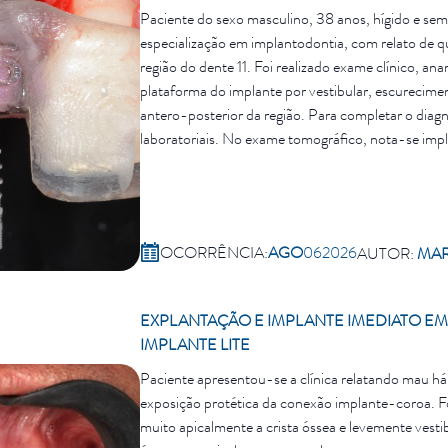
Paciente do sexo masculino, 38 anos, hígido e sem
especialização em implantodontia, com relato de que
região do dente 11. Foi realizado exame clínico, a
plataforma do implante por vestibular, escurecimen
antero-posterior da região. Para completar o diag
laboratoriais. No exame tomográfico, nota-se implante localizado na vestibular, sem tecido ósseo nessa região e também muito
coronal em relação aos dentes vizinhos, abaixo da cr
do 11, com implante em posição tridimensional in
instalado. Paciente foi orientado sobre as opções
reabilitação com implante, utilizando ROG e cirurg
OCORRÊNCIA:
AGO
06
2026
AUTOR:
MA
confecção de guia com sistema CAD/CAM. Antes do
implante. No procedimento cirúrgico sob anestesia
exposição do tecido ósseo e implante, foi realiza
EXPLANTAÇÃO E IMPLANTE IMEDIATO EM
fresagem do osso residual palatino utilizando a 
IMPLANTE LITE
digital apoiado aos dentes, instalação de implan
instalação de 20N. Após a instalação do mesmo, 
Paciente apresentou-se a clínica relatando mau há
(small), membrana de colágeno absorvível de 1mm e
exposição protética da conexão implante-coroa. Fo
instalada a mesma PSI antiga do paciente, agora c
muito apicalmente a crista óssea e levemente vest