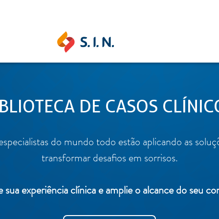
SAS SOLUÇÕES
IBLIOTECA DE CASOS CLÍNIC
S.I.N. SOLUTIONS
EPIKU
pecialistas do mundo todo estão aplicando as soluçõ
transformar desafios em sorrisos.
 sua experiência clínica e amplie o alcance do seu c
Ouse ser digital
Conheça a 