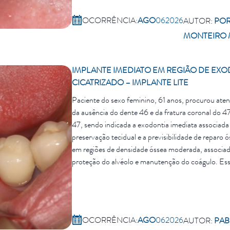
OCORRÊNCIA:
AGO
06
2026
AUTOR:
POR
MONTEIRO 
IMPLANTE IMEDIATO EM REGIÃO DE EXO
CICATRIZADO – IMPLANTE LITE
Paciente do sexo feminino, 61 anos, procurou aten
da ausência do dente 46 e da fratura coronal do 47
47, sendo indicada a exodontia imediata associada 
preservação tecidual e a previsibilidade de reparo
em regiões de densidade óssea moderada, associad
proteção do alvéolo e manutenção do coágulo. Essa
primária, seguindo os princípios de mínima invasivid
OCORRÊNCIA:
AGO
06
2026
AUTOR:
PAB