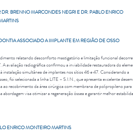
 DR. BRENNO MARCONDES NEGRI E DR. PABLO ENRICO
MARTINS
DONTIA ASSOCIADO A IMPLANTE EM REGIÃO DE OSSO
dimento relatando desconforto mastigatório e limitação funcional decorr
. A avaliação radiográfica confirmou a inviabilidade restauradora do elem
à instalação simultânea de implantes nos sítios 46 e 47. Considerando a
 ósseo, foi selecionada a linha LITE – S.I.N., que apresenta excelente des
a ao recobrimento da área cirúrgica com membrana de polipropileno para
 abordagem visa otimizar a regeneração óssea e garantir melhor estabilid
ade e previsibilidade estética e funcional.
LO ENRICO MONTEIRO MARTINS