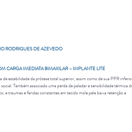
gem tomográfico solicitado. Após 5 meses foi realizada a reabertura e no
a direta sobre a plataforma do implante com componente (CPTMU 3502-
ura em titânio com fresagem do dente em resina no sistema CAD/CAM
, com torque de 20N, sendo que na sequência o paciente iniciou uma sequê
ses foi realizado o escaneamento dos arcos e escolha de cor (BL3) escal
 para cimentação com zircônia fresada. Após essa prova o laboratório
IO RODRIGUES DE AZEVEDO
 convencional sobre a zircônia utilizando os modelos impressos em resina.
hamento. Caso clínico encontra-se atualmente com 2 anos e meio de
M CARGA IMEDIATA BIMAXILAR – IMPLANTE LITE
a de estabilidade da prótese total superior, assim como de sua PPR inferio
ida social. Também associado uma perda de paladar e sensibilidade térmica d
to, e traumas e feridas constantes em tecido mole pela baixa retenção e