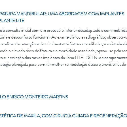
FRATURA MANDIBULAR: UMA ABORDAGEM COM IMPLANTES
LANTE LITE
 à consulta inicial com um protocolo inferior desadaptado e com mobilid
ória e desconforto funcional. Ao exame clínico e radiográfico, observou-s
parafuso de retenção e risco iminente de fratura mandibular, em virtude d
ndo o elevado risco de fratura e a morbidade associada, optou-se pela r
 e instalação dos novos implantes da linha LITE – S.I.N. de compriment
tégia planejada para permitir melhor remodelação óssea e previsibilidade
ões estruturais.
LO ENRICO MONTEIRO MARTINS
STÉTICA DE MAXILA, COM CIRUGIA GUIADA E REGENERAÇÃO