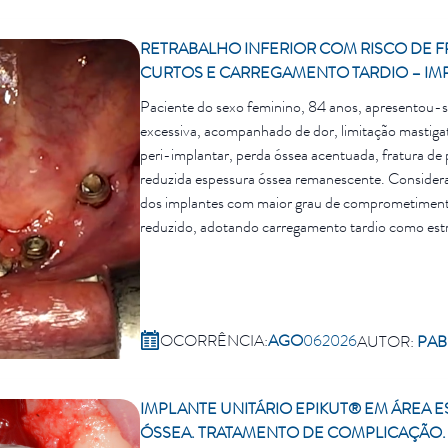
RETRABALHO INFERIOR COM RISCO DE 
CURTOS E CARREGAMENTO TARDIO – IMP
Paciente do sexo feminino, 84 anos, apresentou-se
excessiva, acompanhado de dor, limitação mastigat
peri-implantar, perda óssea acentuada, fratura de 
reduzida espessura óssea remanescente. Considera
dos implantes com maior grau de comprometimento
reduzido, adotando carregamento tardio como estra
osseointegração, minimizando o risco de complicaç
OCORRÊNCIA:
AGO
06
2026
AUTOR:
PAB
IMPLANTE UNITÁRIO EPIKUT® EM ÁREA E
ÓSSEA. TRATAMENTO DE COMPLICAÇÃO.