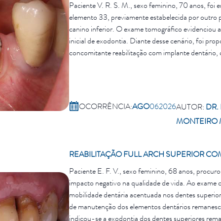
Paciente V. R. S. M., sexo feminino, 70 anos, foi 
elemento 33, previamente estabelecida por outro 
canino inferior. O exame tomográfico evidenciou a
inicial de exodontia. Diante desse cenário, foi pr
concomitante reabilitação com implante dentário,
OCORRÊNCIA:
AGO
06
2026
AUTOR:
DR.
MONTEIRO 
REABILITAÇÃO FULL ARCH SUPERIOR COM
Paciente E. F. V., sexo feminino, 68 anos, procu
impacto negativo na qualidade de vida. Ao exame c
mobilidade dentária acentuada nos dentes superior
de manutenção dos elementos dentários remanescen
indicou-se a exodontia dos dentes superiores rema