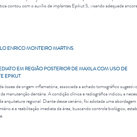
ica contou com o auxílio de implantes Epikut S, visando adequada ancor
 o objetivo de restabelecer função, estética e previsibilidade ao tratamen
LO ENRICO MONTEIRO MARTINS
EDIATO EM REGIÃO POSTERIOR DE MAXILA COM USO DE
E EPIKUT
a óssea de origem inflamatória, associada a achado tomográfico sugestiv
 da manutenção dentária. A condição clínica e radiográfica indicou a nece
da arquitetura regional. Diante desse cenário, foi adotada uma abordagem
ário e a reabilitação imediata da área, buscando controle biológico, estab
e.