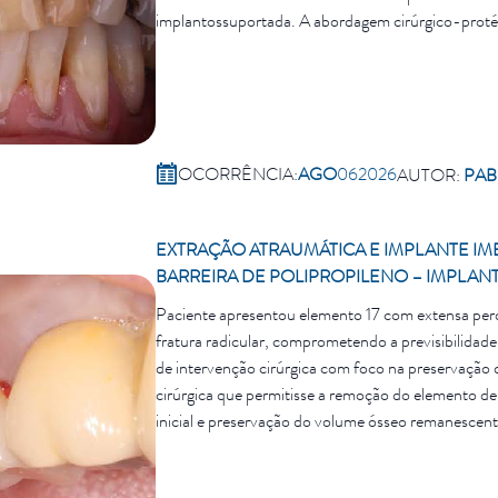
implantossuportada. A abordagem cirúrgico-protét
correção e distribuição biomecânica das cargas, com
OCORRÊNCIA:
AGO
06
2026
AUTOR:
PAB
EXTRAÇÃO ATRAUMÁTICA E IMPLANTE IM
BARREIRA DE POLIPROPILENO – IMPLANT
Paciente apresentou elemento 17 com extensa perd
fratura radicular, comprometendo a previsibilidade
de intervenção cirúrgica com foco na preservação 
cirúrgica que permitisse a remoção do elemento dent
inicial e preservação do volume ósseo remanescent