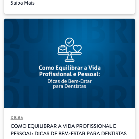
Saiba Mais
premium em eventos Odontológicos
internacionais. Em 2025, ele levará você ao
EAO (European Association for
Osseointegration) em Mônaco, o maior
congresso de Odontologia da Europa,
proporcionando uma vivência diferenciada e
repleta de vantagens. O EAO 2025, que
acontece de 18 a […]
DICAS
COMO EQUILIBRAR A VIDA PROFISSIONAL E
PESSOAL: DICAS DE BEM-ESTAR PARA DENTISTAS