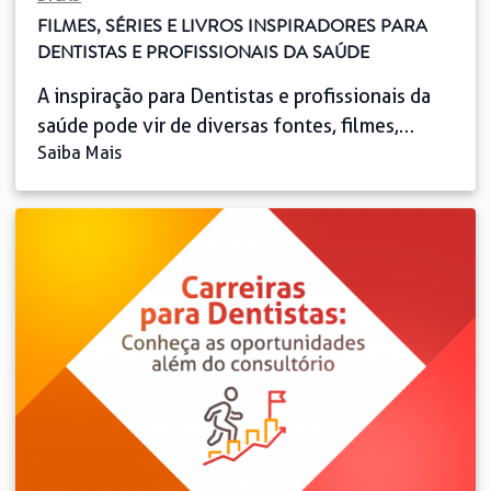
FILMES, SÉRIES E LIVROS INSPIRADORES PARA
DENTISTAS E PROFISSIONAIS DA SAÚDE
A inspiração para Dentistas e profissionais da
saúde pode vir de diversas fontes, filmes,
Saiba Mais
séries e livros oferecem mais do que
entretenimento: proporcionam reflexões sobre
ética, empatia e inovação. Obras que abordam
temas como superação, o cuidado com o
Paciente e os avanços na área da saúde podem
motivar e enriquecer a visão profissional. Para
[…]