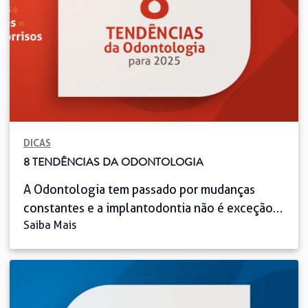
em projetos sociais, levando saúde bucal a […]
DICAS
8 TENDÊNCIAS DA ODONTOLOGIA
A Odontologia tem passado por mudanças
constantes e a implantodontia não é exceção.
Saiba Mais
Os avanços tecnológicos em Implantodontia
têm transformado os procedimentos,
tornando-os mais eficientes e precisos. Porém,
para se destacar nesse mercado em evolução, é
fundamental acompanhar as inovações e