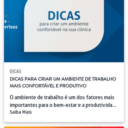
entender seu impacto na prática clínica. Neste
artigo, vamos explorar as tendências da
Odontologia, […]
DICAS
DICAS PARA CRIAR UM AMBIENTE DE TRABALHO
MAIS CONFORTÁVEL E PRODUTIVO
O ambiente de trabalho é um dos fatores mais
importantes para o bem-estar e a produtividade
Saiba Mais
dos profissionais, especialmente para os
especialistas da área Odontológica, que