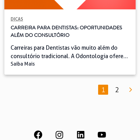
DICAS
CARREIRA PARA DENTISTAS: OPORTUNIDADES
ALÉM DO CONSULTÓRIO
Carreiras para Dentistas vão muito além do
consultório tradicional. A Odontologia oferece
Saiba Mais
uma infinidade de oportunidades para
profissionais que desejam expandir suas
possibilidades. Com o avanço da tecnologia e a
1
2
diversificação do mercado, Dentistas podem
explorar áreas como pesquisa, docência,
gestão de clínicas, consultoria em saúde e até
mesmo empreendedorismo em startups do
setor. Neste […]