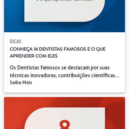
DICAS
CONHEÇA 14 DENTISTAS FAMOSOS E O QUE
APRENDER COM ELES
Os Dentistas famosos se destacam por suas
técnicas inovadoras, contribuições científicas e
Saiba Mais
impacto social. Assim, muitos são referência
em Odontologia estética, Implantodontia e
harmonização facial, ajudando a transformar
sorrisos e elevar a qualidade dos tratamentos.
Além de atender celebridades, vários desses
profissionais atuam no ensino, na pesquisa e