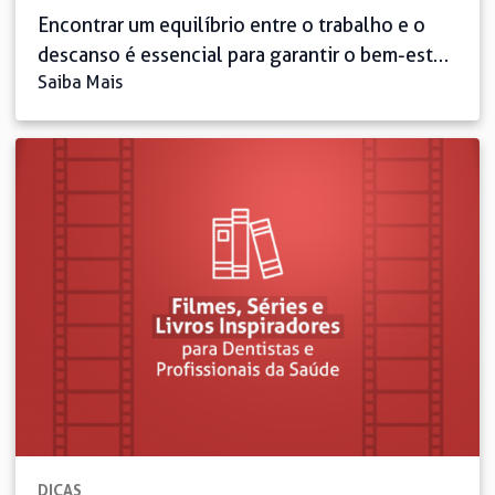
Encontrar um equilíbrio entre o trabalho e o
descanso é essencial para garantir o bem-estar
Saiba Mais
físico e mental. Embora seja natural sentir-se
sobrecarregado, é possível adotar estratégias
para aproveitar ao máximo esse período sem
abrir mão da saúde. Planejamento, organização
e a prática de autocuidado são aliados
indispensáveis. A seguir, vamos explorar dicas
valiosas para auxiliar […]
DICAS