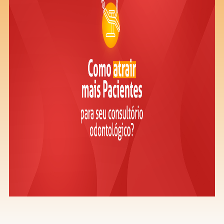
Saiba mais
Ver todos
Educação
Downloads
Área Científica
S.I.N. OnBoard
Onde estamos
Nossas iniciativas