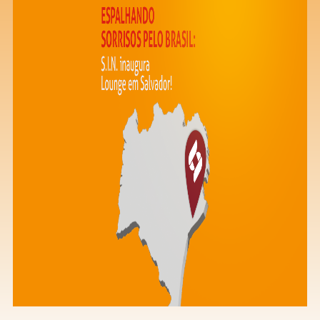
Saiba mais
Ver todos
Educação
Downloads
Área Científica
S.I.N. OnBoard
Onde estamos
Nossas iniciativas