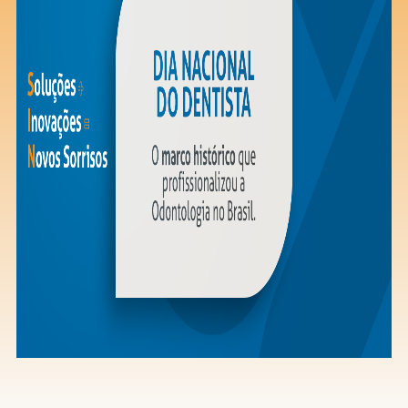
Saiba mais
Ver todos
Educação
Downloads
Área Científica
S.I.N. OnBoard
Onde estamos
Nossas iniciativas