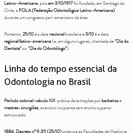
Latino-Americana
, pois
em 3/10/1917
foi fundada, em Santiago do
Chile, a
FOLA (Federação Odontológica Latino-Americana)
durante um congresso pan-americano da área.
Portanto,
25/10
é a data
nacional
brasileira e
3/10
é a data
regional/latino-americana
(e, em alguns lugares, chamada de
“Dia do
Dentista”
ou
“Dia do Odontólogo”
).
Linha do tempo essencial da
Odontologia no Brasil
Período colonial–século XIX
: prática de extrações por
barbeiros
e
mestres-cirurgiões
; exercício incipiente sem ensino superior
estruturado.
1884
:
Decreto nº 9.311 (25/10)
organiza as Faculdades de Medicina