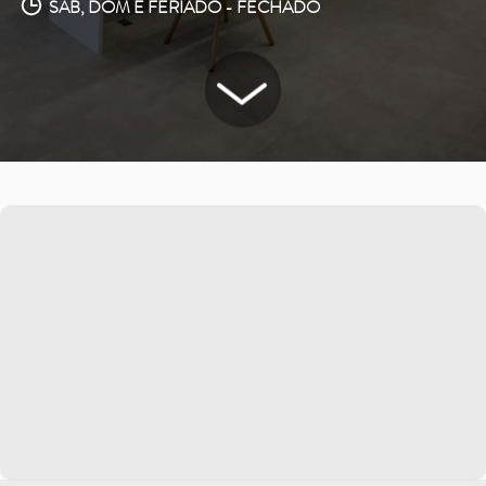
SAB, DOM E FERIADO - FECHADO
Saiba mais
Ver todos
Educação
Downloads
Área Científica
S.I.N. OnBoard
Onde estamos
Nossas iniciativas