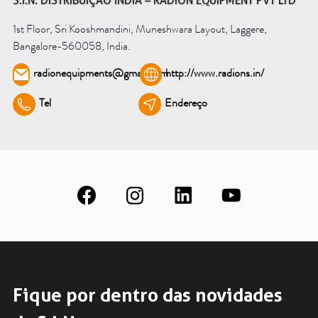
S.I.N. DISTRIBUIÇÃO INDIA – RADION EQUIPMENT PVT LTD
Saiba mais
1st Floor, Sri Kooshmandini, Muneshwara Layout, Laggere,
Bangalore-560058, India.
Ver todos
radionequipments@gmail.com
http://www.radions.in/
Tel
Endereço
Educação
Downloads
Área Científica
S.I.N. OnBoard
Onde estamos
Nossas iniciativas
Fique por dentro das novidades