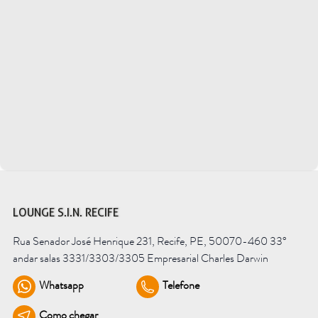
Saiba mais
Ver todos
Educação
Downloads
Área Científica
S.I.N. OnBoard
Onde estamos
Nossas iniciativas
LOUNGE S.I.N. RECIFE
Rua Senador José Henrique 231, Recife, PE, 50070-460 33°
andar salas 3331/3303/3305 Empresarial Charles Darwin
Whatsapp
Telefone
Como chegar