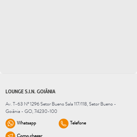
Saiba mais
Ver todos
Educação
Downloads
Área Científica
S.I.N. OnBoard
Onde estamos
Nossas iniciativas
LOUNGE S.I.N. GOIÂNIA
Av. T-63 Nº 1296 Setor Bueno Sala 117/118, Setor Bueno -
Goiânia - GO, 74230-100
Whatsapp
Telefone
Como chegar