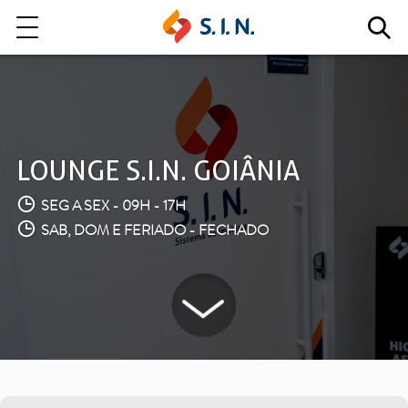
Quem somos
Nossas Soluções
LOUNGE S.I.N. GOIÂNIA
SEG A SEX - 09H - 17H
EXPLORE NOSSAS SOLUÇÕES
SAB, DOM E FERIADO - FECHADO
LITE