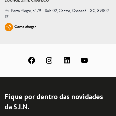
LOUNGE S.I.N. CHAPECÓ
Saiba mais
Av. Porto Alegre, nº 79 - Sala 02, Centro, Chapecó - SC, 89802-
131.
Ver todos
Como chegar
Educação
Downloads
Área Científica
S.I.N. OnBoard
Onde estamos
Nossas iniciativas
Fique por dentro das novidades
da S.I.N.