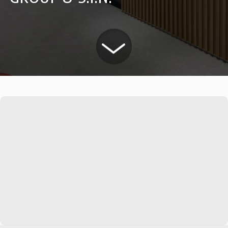
Saiba mais
Ver todos
Educação
Downloads
Área Científica
S.I.N. OnBoard
Onde estamos
Nossas iniciativas