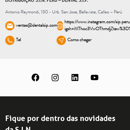
DISTRIBUIÇÃO S.I.N. PERU – DENTAL S.I.P.
Saiba mais
Antonio Raymondi, 130 - Urb. San Jose, Bellavista, Callao – Perú
https://www.instagram.com/sip.peru
ventas@dentalsip.com
Ver todos
igsh=MThoc3VwOThmdjZtaw%3
Tel
Como chegar
Educação
Downloads
Área Científica
S.I.N. OnBoard
Onde estamos
Nossas iniciativas
Fique por dentro das novidades
da S.I.N.