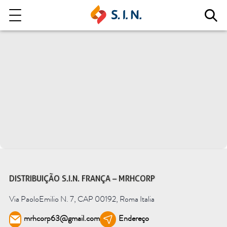
Quem somos
Nossas Soluções
EXPLORE NOSSAS SOLUÇÕES
LITE
DISTRIBUIÇÃO S.I.N. FRANÇA – MRHCORP
Via PaoloEmilio N. 7, CAP 00192, Roma Italia
mrhcorp63@gmail.com
Endereço