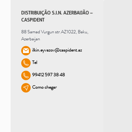
DISTRIBUIÇÃO S.I.N. AZERBAIJÃO –
CASPIDENT
88 Samad Vurgun str.AZ1022, Baku,
Azerbaijan
ilkin.eyvazov@caspident.az
Tel
99412 597 38 48
Como chegar