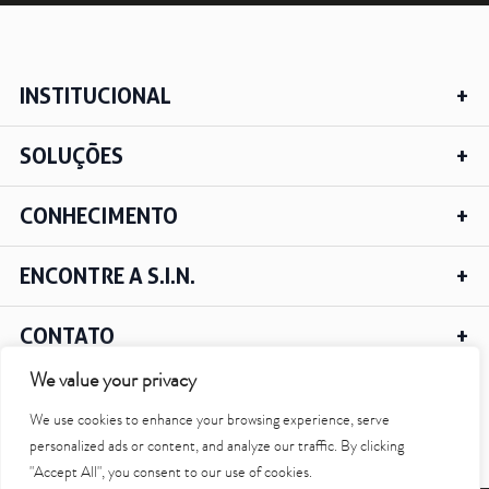
Saiba mais
INSTITUCIONAL
Ver todos
SOLUÇÕES
Educação
Downloads
CONHECIMENTO
Área Científica
S.I.N. OnBoard
ENCONTRE A S.I.N.
Onde estamos
Nossas iniciativas
CONTATO
We value your privacy
We use cookies to enhance your browsing experience, serve
IR PARA O TOPO
personalized ads or content, and analyze our traffic. By clicking
"Accept All", you consent to our use of cookies.