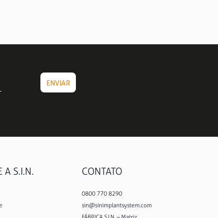
A S.I.N.
CONTATO
0800 770 8290
e
sin@sinimplantsystem.com
FÁBRICA S.I.N. – Matriz