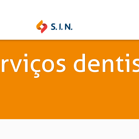
SAS SOLUÇÕES
rviços denti
S.I.N. SOLUTIONS
EPIKU
Ouse ser digital
Conheça a 