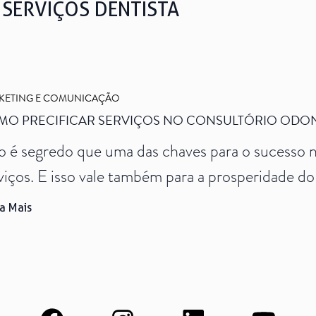
 SERVIÇOS DENTISTA
Ver todos
KETING E COMUNICAÇÃO
MO PRECIFICAR SERVIÇOS NO CONSULTÓRIO ODO
 é segredo que uma das chaves para o sucesso no
viços. E isso vale também para a prosperidade do
tanto, ao pensar nos preços, o dentista deve con
a Mais
luindo o valor da hora de serviço, a margem de lu
e universo, […]