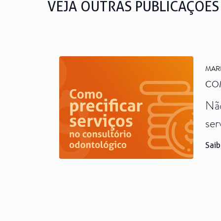
VEJA OUTRAS PUBLICAÇÕES
MAR
CO
Não
ser
Por
Saib
inc
ess