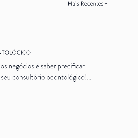
NTOLÓGICO
s negócios é saber precificar
 seu consultório odontológico!
siderar alguns fatores-chave,
cro, entre outros. Para adentrar