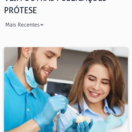
PRÓTESE
Saiba mais
Ver todos
Educação
Downloads
Área Científica
S.I.N. OnBoard
Onde estamos
Nossas iniciativas