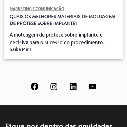
MARKETING E COMUNICAÇÃO
QUAIS OS MELHORES MATERIAIS DE MOLDAGEM
DE PRÓTESE SOBRE IMPLANTE?
A moldagem de prótese sobre implante é
decisiva para o sucesso do procedimento
Saiba Mais
cirúrgico para a reabilitação oral. Por isso, é
importante considerar alguns fatores para
escolher os materiais de moldagem, como a
estabilidade dimensional, facilidade de
manipulação e custo-benefício. Profissionais
renomados e conhecidos no mundo da
odontologia têm muita atenção à procedência
dessas peças, […]
Fique por dentro das novidades