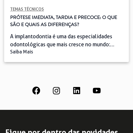
TEMAS TÉCNICOS
PRÓTESE IMEDIATA, TARDIA E PRECOCE: O QUE
SÃO E QUAIS AS DIFERENÇAS?
A implantodontia é uma das especialidades
odontológicas que mais cresce no mundo:
Saiba Mais
atualmente, sua demanda dispara a uma taxa de
crescimento anual de 7,9%, segundo pesquisa
de 2019 e com tendência a aumentar. Dentre
os vários fatores que explicam esse fenômeno,
os implantes mais rápidos e eficazes cumprem
um papel central. Você sabe qual a […]
Fique por dentro das novidades