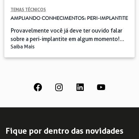
TEMAS TÉCNICOS
AMPLIANDO CONHECIMENTOS: PERI-IMPLANTITE
Provavelmente você já deve ter ouvido falar
sobre a peri-implantite em algum momento!
Saiba Mais
Consiste em um processo inflamatório que
acomete os tecidos ao redor do implante
dentário, capaz de comprometer o resultado
final e inclusive levar à perda do implante, se
não for bem controlado. Portanto, precisamos
alertar o paciente para o fato de que […]
Fique por dentro das novidades