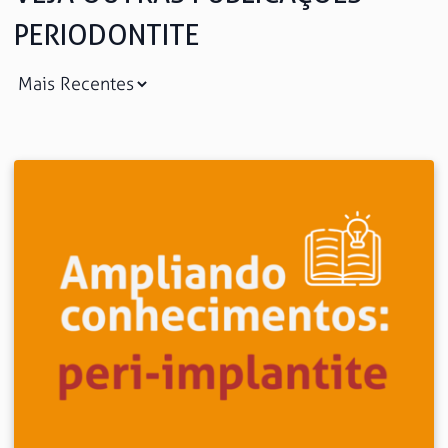
PERIODONTITE
Saiba mais
Ver todos
Educação
Downloads
Área Científica
S.I.N. OnBoard
Onde estamos
Nossas iniciativas