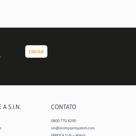
A S.I.N.
CONTATO
0800 770 8290
e
sin@sinimplantsystem.com
FÁBRICA S.I.N. – Matriz