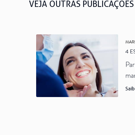
VEJA OUTRAS PUBLICAÇÕES
MAR
4 
Par
man
par
Saib
mel
rea