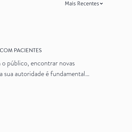
 COM PACIENTES
 o público, encontrar novas
a sua autoridade é fundamental
rtanto, conhecer estratégias para
 o elemento determinante da
é […]