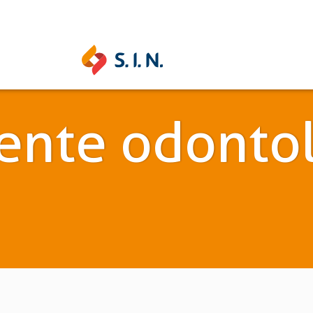
SAS SOLUÇÕES
ente odonto
S.I.N. SOLUTIONS
EPIKU
Ouse ser digital
Conheça a 