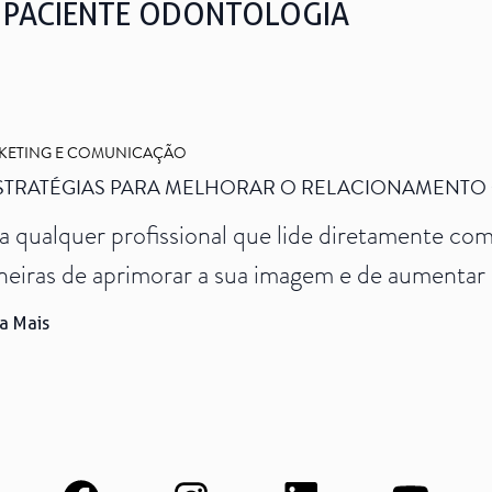
 PACIENTE ODONTOLOGIA
Ver todos
KETING E COMUNICAÇÃO
ESTRATÉGIAS PARA MELHORAR O RELACIONAMENTO
a qualquer profissional que lide diretamente com
eiras de aprimorar a sua imagem e de aumentar 
a o sucesso contínuo e duradouro da carreira.Po
a Mais
horar o relacionamento com pacientes pode ser
lização profissional de um dentista.A boa notícia 