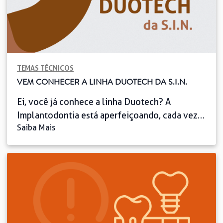
TEMAS TÉCNICOS
VEM CONHECER A LINHA DUOTECH DA S.I.N.
Ei, você já conhece a linha Duotech? A
Implantodontia está aperfeiçoando, cada vez
Saiba Mais
mais, suas características biológicas e
mecânicas. E as interfaces têm papel
fundamental nessa história, já que elas
impactam diretamente no resultado da
reabilitação. Isso porque detalhes
superimportantes, como a preservação do
tecido ósseo e mucosa, assim como a
durabilidade e precisão do […]