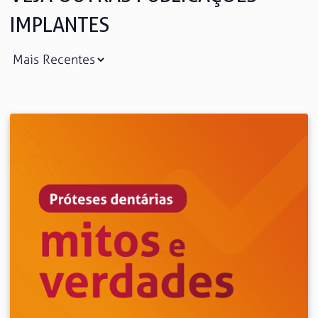
IMPLANTES
Saiba mais
Ver todos
Educação
Downloads
Área Científica
S.I.N. OnBoard
Onde estamos
Nossas iniciativas