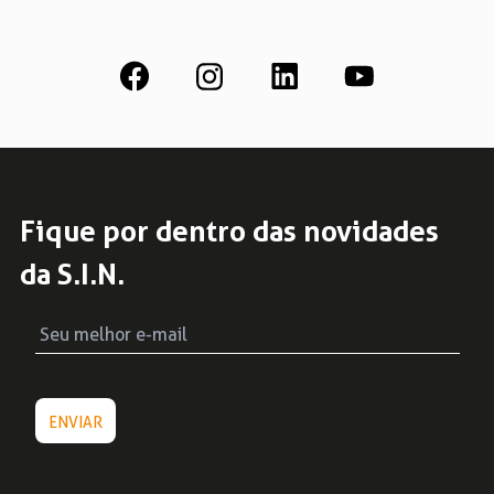
estabilidade dimensional, facilidade de
manipulação e custo-benefício. Profissionais
renomados e conhecidos no mundo da
odontologia têm muita atenção à procedência
dessas peças, […]
Fique por dentro das novidades
da S.I.N.