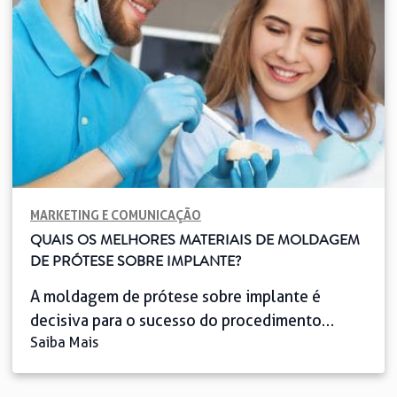
lesão células mesenquimais, um […]
MARKETING E COMUNICAÇÃO
QUAIS OS MELHORES MATERIAIS DE MOLDAGEM
DE PRÓTESE SOBRE IMPLANTE?
A moldagem de prótese sobre implante é
decisiva para o sucesso do procedimento
Saiba Mais
cirúrgico para a reabilitação oral. Por isso, é
importante considerar alguns fatores para
escolher os materiais de moldagem, como a