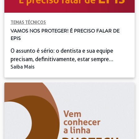
TEMAS TÉCNICOS
VAMOS NOS PROTEGER! É PRECISO FALAR DE
EPIS
O assunto é sério: o dentista e sua equipe
precisam, definitivamente, estar sempre
Saiba Mais
atentos ao uso dos Equipamentos de Proteção
Individual (EPIs), para garantir tanto sua
segurança como a dos pacientes. Estes
equipamentos protegem contra uma série de
doenças que podem ser adquiridas pelo
possível contato com sangue e outros fluidos
ou, ainda, pela utilização […]