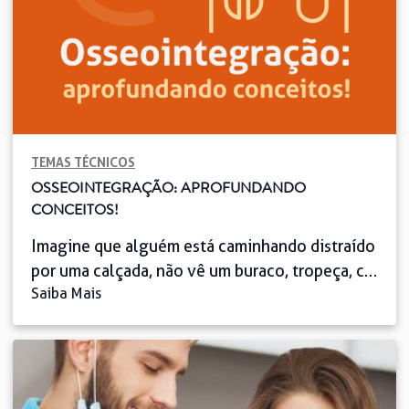
TEMAS TÉCNICOS
OSSEOINTEGRAÇÃO: APROFUNDANDO
CONCEITOS!
Imagine que alguém está caminhando distraído
por uma calçada, não vê um buraco, tropeça, cai
Saiba Mais
e quebra a perna. O tratamento será usar gesso,
tala ou bota ortopédica para evitar a
movimentação do membro enquanto o
organismo se encarrega de consertar o osso
fraturado. Para isso, são enviadas ao local da