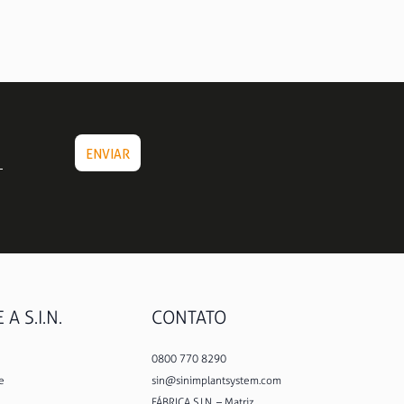
A S.I.N.
CONTATO
0800 770 8290
e
sin@sinimplantsystem.com
FÁBRICA S.I.N. – Matriz