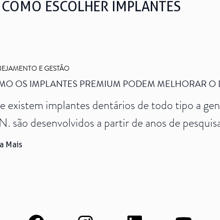
S COMO ESCOLHER IMPLANTES
Ver todos
NEJAMENTO E GESTÃO
MO OS IMPLANTES PREMIUM PODEM MELHORAR O 
 existem implantes dentários de todo tipo a ge
.N. são desenvolvidos a partir de anos de pesqu
ferecem segurança e tecnologia de ponta também.
a Mais
e vamos abordar, particularmente, os implantes 