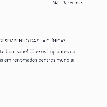
DESEMPENHO DA SUA CLÍNICA?
nte bem sabe! Que os implantes da
isas em renomados centros mundiais
 Até aí, tudo certo. E no post de
premium! Sabia que vale muito […]