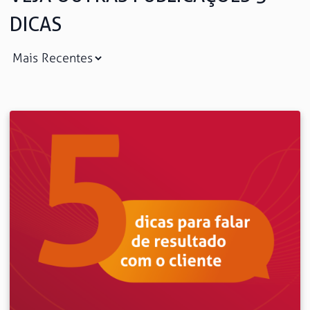
DICAS
Saiba mais
Ver todos
Educação
Downloads
Área Científica
S.I.N. OnBoard
Onde estamos
Nossas iniciativas