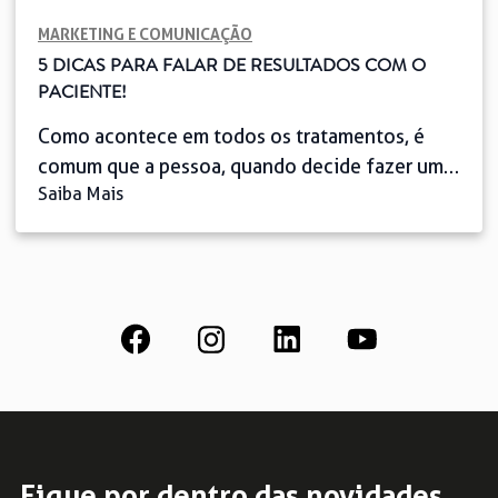
MARKETING E COMUNICAÇÃO
5 DICAS PARA FALAR DE RESULTADOS COM O
PACIENTE!
Como acontece em todos os tratamentos, é
comum que a pessoa, quando decide fazer um
Saiba Mais
implante, chegue ao consultório odontológico
cheio de dúvidas. Por isso, é fundamental que
o dentista conheça boas dicas para falar de
resultados com o paciente. Nessas horas, uma
postura de empatia e acolhimento é
fundamental para se estabelecer uma relação
[…]
Fique por dentro das novidades