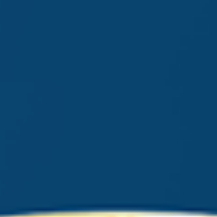
Saiba mais
Ver todos
Educação
Downloads
Área Científica
S.I.N. OnBoard
Onde estamos
Nossas iniciativas