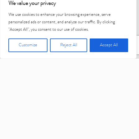
We value your privacy
We use cookies to enhance your browsing experience, serve
personalized ads or content, and analyze our traffic. By clicking
"Accept All", you consent to our use of cookies.
Customize
Reject All
Accept All
PRECISÃO, SEGURANÇA E
MENOR TEMPO DE CIRURGIA
Um kit desenvolvido para quem deseja experiências inigualáveis e
um universo de possibilidades para a sua prática clínica.