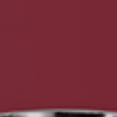
Saiba mais
Ver todos
Educação
Downloads
Área Científica
S.I.N. OnBoard
Onde estamos
Nossas iniciativas