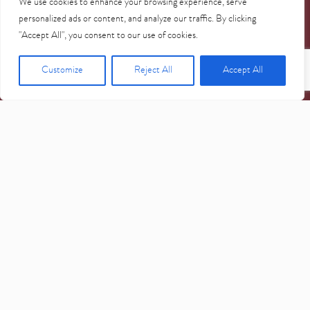
We use cookies to enhance your browsing experience, serve
personalized ads or content, and analyze our traffic. By clicking
"Accept All", you consent to our use of cookies.
Customize
Reject All
Accept All
UMA SOLUÇÃO ÉPICA PARA
A JORNADA CLÍNICA
Explore todos os detalhes de uma solução ousada, indicada para