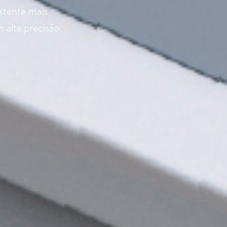
istente mais
 alta precisão.