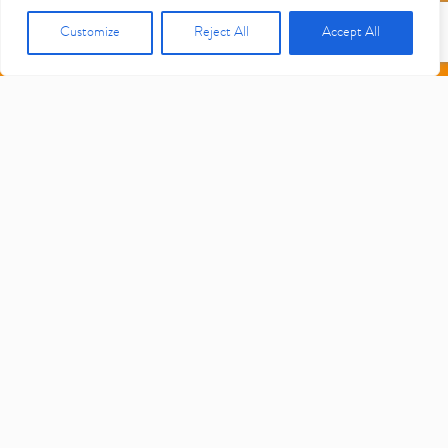
Customize
Reject All
Accept All
QUAL É A MELHOR FORMA
DE DIVULGAR ESSA
CAMPANHA?
Você pode compartilhar nossa página em suas redes sociais além de falar
com amigos e familiares sobre como eles também podem ajudar.