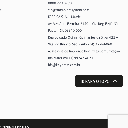
0800 770 8290
e
sin@sinimplantsystem.com
FÁBRICA S.I.N. – Matriz
Av. Ver. Abel Ferreira, 2140 – Vila Reg. Feijó, São
Paulo – SP, 03340-000
Rua Soldado Ocimar Guimarães da Silva, 421 –
Vila Rio Branco, São Paulo – SP, 03348-060
Assessoria de Imprensa Key Press Comunicação
Bia Marques (11) 99242-4071
bia@keypress.com.br
IR PARA O TOPO
E
|
TERMOS DE USO