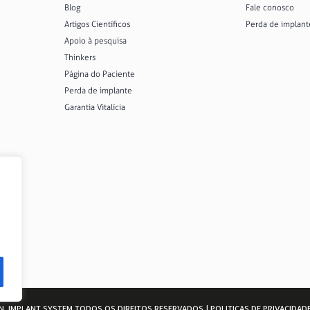
Blog
Fale conosco
Artigos Científicos
Perda de implant
Apoio à pesquisa
Thinkers
Página do Paciente
Perda de implante
Garantia Vitalícia
I.N. IMPLANT SYSTEM TODOS OS DIREITOS RESERVADOS |
POLITICAS DE PRIVACIDAD