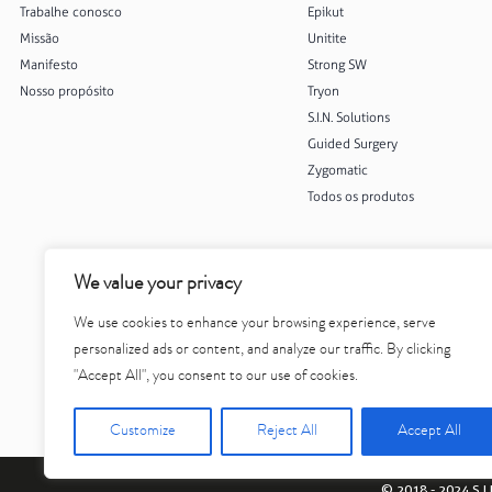
Trabalhe conosco
Epikut
Missão
Unitite
Manifesto
Strong SW
Nosso propósito
Tryon
S.I.N. Solutions
Guided Surgery
Zygomatic
Todos os produtos
We value your privacy
We use cookies to enhance your browsing experience, serve
personalized ads or content, and analyze our traffic. By clicking
"Accept All", you consent to our use of cookies.
Customize
Reject All
Accept All
© 2018 - 2024 S.