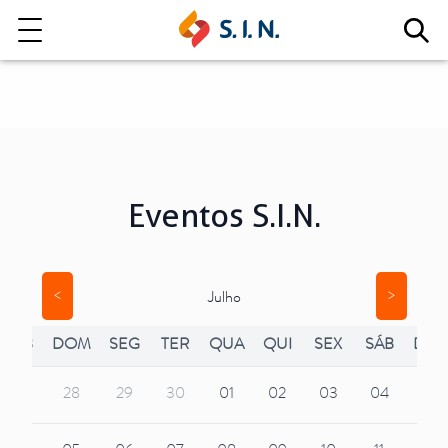
Quem somos
Nossas Soluções
Eventos S.I.N.
EXPLORE NOSSAS SOLUÇÕES
<
>
Julho
LITE
SÁB
DOM
SEG
TER
QUA
QUI
SEX
SÁB
DO
06
28
29
30
01
02
03
04
26