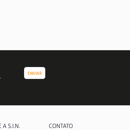
A S.I.N.
CONTATO