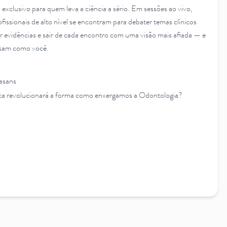
xclusivo para quem leva a ciência a sério. Em sessões ao vivo,
09
10
11
12
04
05
06
07
ofissionais de alto nível se encontram para debater temas clínicos
 evidências e sair de cada encontro com uma visão mais afiada — e
16
17
18
19
11
12
13
14
nsam como você.
23
24
25
26
18
19
20
21
asans
ca revolucionará a forma como enxergamos a Odontologia?
30
01
02
03
25
26
27
28
07
08
09
10
01
02
03
04