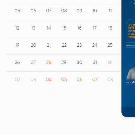
13
05
06
07
08
09
10
11
02
20
12
13
14
15
16
17
18
09
27
19
20
21
22
23
24
25
16
04
26
27
28
29
30
31
01
23
11
02
03
04
05
06
07
08
30