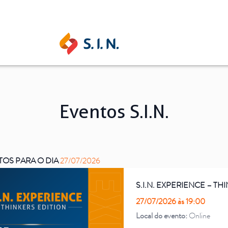
SAS SOLUÇÕES
Eventos S.I.N.
S.I.N. SOLUTIONS
EPIKU
OS PARA O DIA
27/07/2026
Agosto
S.I.N. EXPERIENCE – TH
SEG
TER
QUA
QUI
SEX
SÁB
DOM
SEG
TER
27/07/2026 às 19:00
Ouse ser digital
Conheça a 
Local do evento:
Online
27
28
29
30
31
01
30
31
01