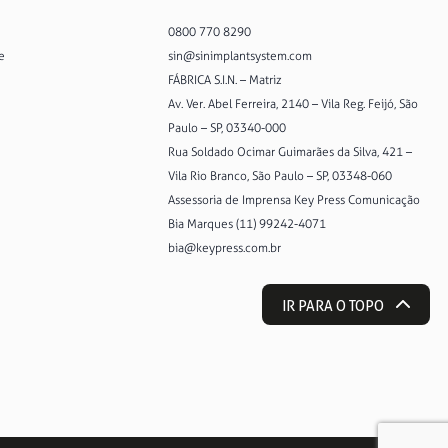
0800 770 8290
e
sin@sinimplantsystem.com
FÁBRICA S.I.N. – Matriz
Av. Ver. Abel Ferreira, 2140 – Vila Reg. Feijó, São
Paulo – SP, 03340-000
Rua Soldado Ocimar Guimarães da Silva, 421 –
Vila Rio Branco, São Paulo – SP, 03348-060
Assessoria de Imprensa Key Press Comunicação
Bia Marques (11) 99242-4071
bia@keypress.com.br
IR PARA O TOPO