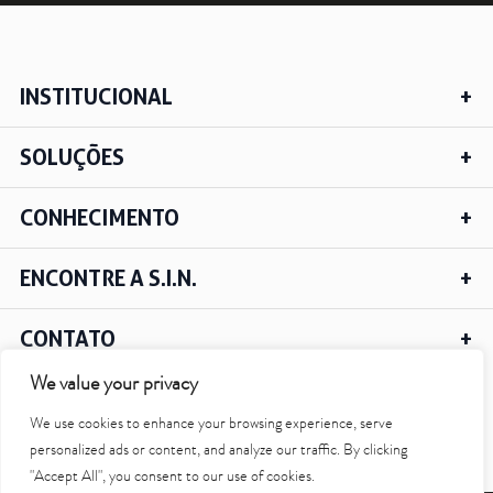
Saiba mais
INSTITUCIONAL
Ver todos
SOLUÇÕES
Educação
Downloads
CONHECIMENTO
Área Científica
S.I.N. OnBoard
ENCONTRE A S.I.N.
Onde estamos
Nossas iniciativas
CONTATO
We value your privacy
We use cookies to enhance your browsing experience, serve
IR PARA O TOPO
personalized ads or content, and analyze our traffic. By clicking
"Accept All", you consent to our use of cookies.