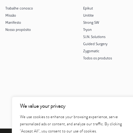
Trabalhe conosco
Epikut
Missão
Unitite
Manifesto
Strong SW
Nosso propósito
Tryon
S.I.N. Solutions
Guided Surgery
Zygomatic
Todos os produtos
We value your privacy
We use cookies to enhance your browsing experience, serve
personalized ads or content, and analyze our traffic. By clicking
"Accept All", you consent to our use of cookies.