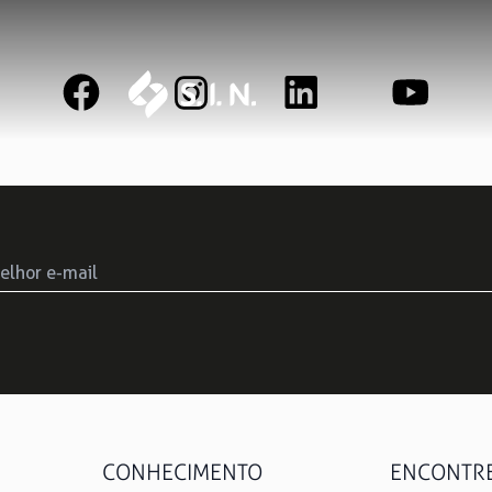
SAS SOLUÇÕES
S.I.N. SOLUTIONS
EPIKU
Ouse ser digital
Conheça a 
CONHECIMENTO
ENCONTRE 