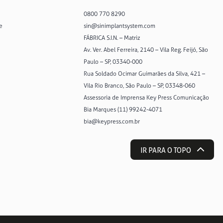
0800 770 8290
e
sin@sinimplantsystem.com
FÁBRICA S.I.N. – Matriz
Av. Ver. Abel Ferreira, 2140 – Vila Reg. Feijó, São
Paulo – SP, 03340-000
Rua Soldado Ocimar Guimarães da Silva, 421 –
Vila Rio Branco, São Paulo – SP, 03348-060
Assessoria de Imprensa Key Press Comunicação
Bia Marques (11) 99242-4071
bia@keypress.com.br
IR PARA O TOPO