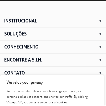
Saiba mais
INSTITUCIONAL
Ver todos
SOLUÇÕES
Educação
Downloads
CONHECIMENTO
Área Científica
S.I.N. OnBoard
ENCONTRE A S.I.N.
Onde estamos
Nossas iniciativas
CONTATO
We value your privacy
We use cookies to enhance your browsing experience, serve
IR PARA O TOPO
personalized ads or content, and analyze our traffic. By clicking
"Accept All", you consent to our use of cookies.