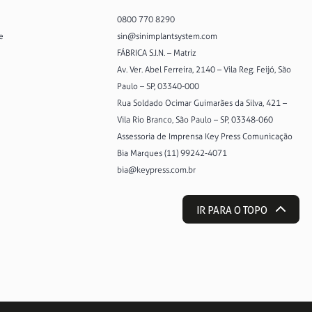
0800 770 8290
e
sin@sinimplantsystem.com
FÁBRICA S.I.N. – Matriz
Av. Ver. Abel Ferreira, 2140 – Vila Reg. Feijó, São
Paulo – SP, 03340-000
Rua Soldado Ocimar Guimarães da Silva, 421 –
Vila Rio Branco, São Paulo – SP, 03348-060
Assessoria de Imprensa Key Press Comunicação
Bia Marques (11) 99242-4071
bia@keypress.com.br
IR PARA O TOPO