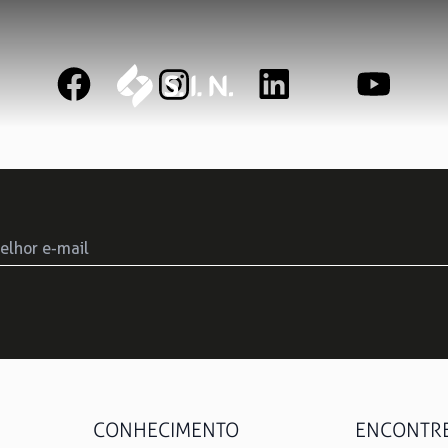
SAS SOLUÇÕES
S.I.N. SOLUTIONS
EPIKU
Ouse ser digital
Conheça a 
CONHECIMENTO
ENCONTRE 