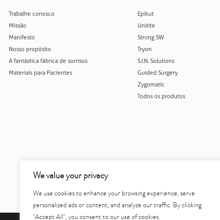
Trabalhe conosco
Epikut
Missão
Unitite
Manifesto
Strong SW
Nosso propósito
Tryon
A fantástica fábrica de sorrisos
S.I.N. Solutions
Materiais para Pacientes
Guided Surgery
Zygomatic
Todos os produtos
We value your privacy
We use cookies to enhance your browsing experience, serve
personalized ads or content, and analyze our traffic. By clicking
"Accept All", you consent to our use of cookies.