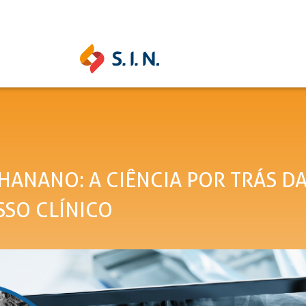
SAS SOLUÇÕES
S.I.N. SOLUTIONS
EPIKU
US HANANO: A CIÊNCIA POR TRÁS 
SSO CLÍNICO
Ouse ser digital
Conheça a 