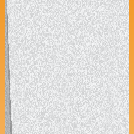
Saiba mais
Ver todos
Educação
Downloads
Área Científica
S.I.N. OnBoard
Onde estamos
Nossas iniciativas