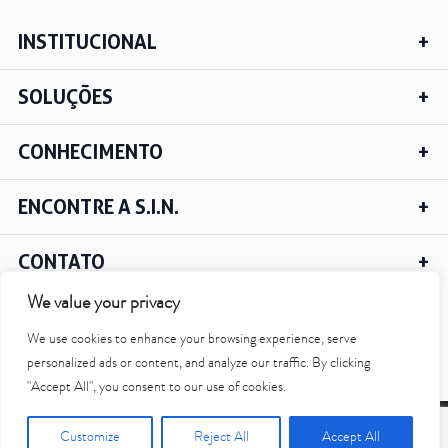
INSTITUCIONAL
SOLUÇÕES
CONHECIMENTO
ENCONTRE A S.I.N.
CONTATO
We value your privacy
We use cookies to enhance your browsing experience, serve
IR PARA O TOPO
personalized ads or content, and analyze our traffic. By clicking
"Accept All", you consent to our use of cookies.
© 2018 - 2024 S.I.N. IMPLANT SYSTEM TODOS OS DIREITOS RESERVADOS |
Customize
Reject All
Accept All