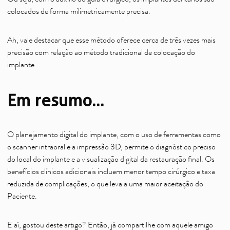
Ou seja, com o auxílio do guia cirúrgico, os implantes dentários são
colocados de forma milimetricamente precisa.
Ah, vale destacar que esse método oferece cerca de três vezes mais
precisão com relação ao método tradicional de colocação do
implante.
Em resumo…
O planejamento digital do implante, com o uso de ferramentas como
o scanner intraoral e a impressão 3D, permite o diagnóstico preciso
do local do implante e a visualização digital da restauração final. Os
benefícios clínicos adicionais incluem menor tempo cirúrgico e taxa
reduzida de complicações, o que leva a uma maior aceitação do
Paciente.
E aí, gostou deste artigo? Então, já compartilhe com aquele amigo