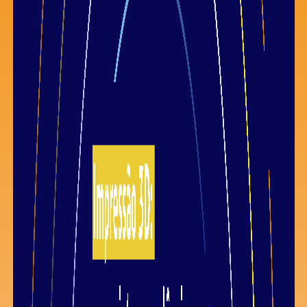
Saiba mais
Ver todos
Educação
Downloads
Área Científica
S.I.N. OnBoard
Onde estamos
Nossas iniciativas