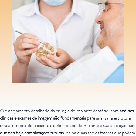
is
Saiba mais
Ver todos
Educação
Downloads
Área Científica
S.I.N. OnBoard
Onde estamos
Nossas iniciativas
O planejamento detalhado da cirurgia de implante dentário, com
análises
clínicas e exames de imagem
são fundamentais
para
analisar a estrutura
óssea intraoral do paciente e definir o tipo de implante e sua alocação para
que não haja complicações futuras
. Saiba quais são os fatores que podem