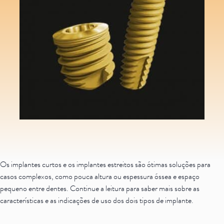
is
Saiba mais
Ver todos
Educação
Downloads
Área Científica
S.I.N. OnBoard
Onde estamos
Nossas iniciativas
Os implantes curtos e os implantes estreitos são ótimas soluções para
casos complexos, como pouca altura ou espessura óssea e espaço
pequeno entre dentes. Continue a leitura para saber mais sobre as
características e as indicações de uso dos dois tipos de implante.