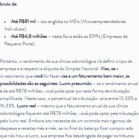
bruto de:
Até R$81 mil
– isto engloba os MEIs (Microempreendedores
Individuais).
Até R$4,8 milhões
– nesta faixa estão as EPPs (Empresas de
Pequeno Porte).
Portanto, o rendimento da sua clínica odontológica irá definir o tipo de
empresa e a respectiva alíquota do Simples Nacional.
Mas, se
o
investimento que
você
for fazer
visa a um faturamento bem maior, as
possibilidades são as seguintes:
Lucro presumido
– se o rendimento anual
é de até R$78 milhões, você pode optar por esta forma de tributação
simplificada. Neste caso, o percentual de tributação varia entre 13,33% e
16,33%.
Lucro real
– mesmo que o faturamento anual da sua clínica
odontológica fique em até R$78 milhões, você pode optar pela tributação
pelo lucro real. Embora isto necessite de um controle mais rigoroso de
despesas e receitas mês a mês, se no final do balanço ficar comprovado
que não houve lucro, sua empresa fica desobrigada de pagar os tributos