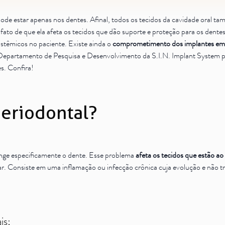
e estar apenas nos dentes. Afinal, todos os tecidos da cavidade oral t
 fato de que ela afeta os tecidos que dão suporte e proteção para os dente
têmicos no paciente. Existe ainda o
comprometimento dos implantes em 
partamento de Pesquisa e Desenvolvimento da S.I.N. Implant System para
s. Confira!
eriodontal?
atinge especificamente o dente. Esse problema
afeta os tecidos que estão ao
ar. Consiste em uma inflamação ou infecção crônica cuja evolução e não t
is;