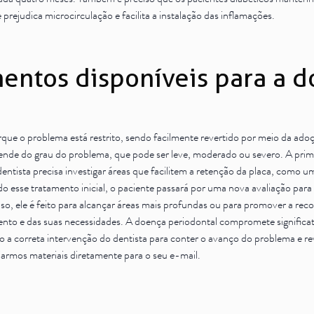
 cada quatro meses. Também é preciso que os
pacientes
diabéticos mantenha
prejudica microcirculação e facilita a instalação das inflamações.
mentos disponíveis para a 
orque o problema está restrito, sendo facilmente revertido por meio da ad
nde do grau do problema, que pode ser leve, moderado ou severo. A prime
tista precisa investigar áreas que facilitem a retenção da placa, como u
o esse tratamento inicial, o paciente passará por uma nova avaliação para 
aso, ele é feito para alcançar áreas mais profundas ou para promover a rec
nto e das suas necessidades. A doença periodontal compromete significati
o a correta intervenção do dentista para conter o avanço do problema e r
iarmos materiais diretamente para o seu e-mail.