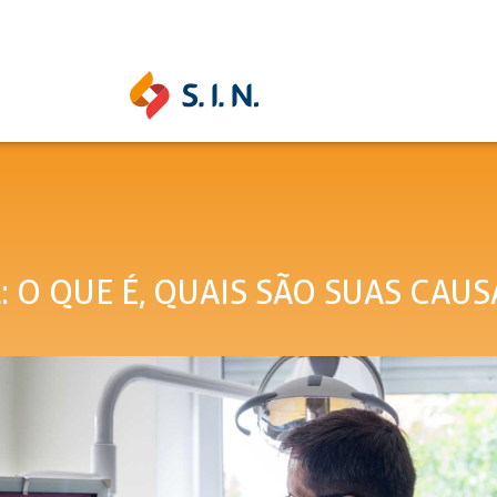
SAS SOLUÇÕES
S.I.N. SOLUTIONS
EPIKU
 O QUE É, QUAIS SÃO SUAS CAUS
Ouse ser digital
Conheça a 