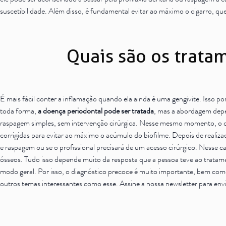
ele pode ser aconselhado a passar pela profilaxia dentária ou raspagem a
suscetibilidade. Além disso, é fundamental evitar ao máximo o cigarro, que 
Quais são os trata
É mais fácil conter a inflamação quando ela ainda é uma gengivite. Isso p
toda forma,
a doença periodontal pode ser tratada
, mas a abordagem depe
raspagem simples, sem intervenção cirúrgica. Nesse mesmo momento, o den
corrigidas para evitar ao máximo o acúmulo do biofilme. Depois de realizad
e raspagem ou se o profissional precisará de um acesso cirúrgico. Nesse c
ósseos. Tudo isso depende muito da resposta que a pessoa teve ao tratame
modo geral. Por isso, o diagnóstico precoce é muito importante, bem com
outros temas interessantes como esse. Assine a nossa newsletter para env