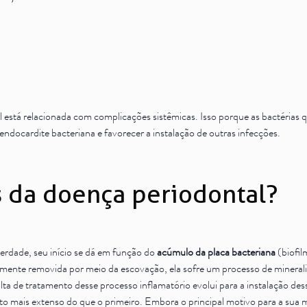
l está relacionada com complicações sistêmicas. Isso porque as bactérias 
ndocardite bacteriana e favorecer a instalação de outras infecções.
s da doença periodontal?
rdade, seu início se dá em função do
acúmulo da placa bacteriana
(biofil
vidamente removida por meio da escovação, ela sofre um processo de min
 falta de tratamento desse processo inflamatório evolui para a instalação
o mais extenso do que o primeiro. Embora o principal motivo para a sua m