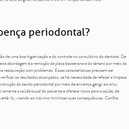
m a taxa de glicemia sob controle em função da sua maior
doença periodontal?
oção de uma boa higienização e do controle no
consultório do dentista
. De
ira abordagem é a remoção da placa bacteriana e do tártaro por meio da
ma restauração com problemas. Essas características precisam ser
verificar os resultados alcançados, se há necessidade de refazer a limpeza
onstrução do tecido periodontal por meio de enxertos gengivais e/ou
vamente a saúde bucal do paciente e oferece riscos para a saúde, de
evertê-lo, visando ao máximo minimizar suas consequências. Confira