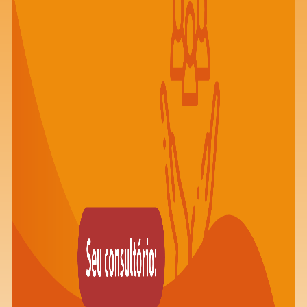
Saiba mais
Ver todos
Educação
Downloads
Área Científica
S.I.N. OnBoard
Onde estamos
Nossas iniciativas