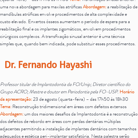
(quarta-feira) – das 17h10 às 17h50
Tema:
Transfixação sinusal anterior:
uma nova abordagem para maxilas atróficas
Abordagem:
a reabilitação de
mandíbulas atróficas envolve procedimentos de alta complexidade e
custo elevado. Enxertos ósseos aumentam o período de espera para a
reabilitação final e os implantes zigomáticos, envolvem procedimentos
cirúrgicos complexos. A transfixação sinusal anterior é uma técnica
simples que, quando bem indicada, pode substituir esses procedimentos.
Dr. Fernando Hayashi
Professor titular de Implantodontia da FO/Unip; Diretor científico do
Grupo ACRO; Mestre e doutor em Periodontia pela FO-USP.
Horário
da apresentação:
23 de agosto (quarta-feira) – das 17h50 às 18h30
Tema:
Reconstrução tridimensional em áreas com defeitos extensos
Abordagem:
um dos maiores desafios da Implantodontia é a reconstrução
dos defeitos de rebordo em áreas com perdas dentárias múltiplas
adjacentes permitindo a instalação de implantes dentários com tamanhos
adequados e estética peri-implantar satisfatória. Nesta palestra serão