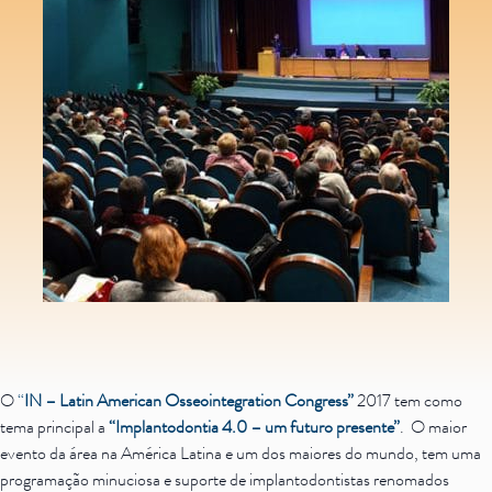
Saiba mais
Ver todos
Educação
Downloads
Área Científica
S.I.N. OnBoard
Onde estamos
Nossas iniciativas
O
“
IN – Latin American Osseointegration Congress”
2017 tem como
tema principal a
“Implantodontia 4.0 – um futuro presente”
. O maior
evento da área na América Latina e um dos maiores do mundo, tem uma
programação minuciosa e suporte de implantodontistas renomados