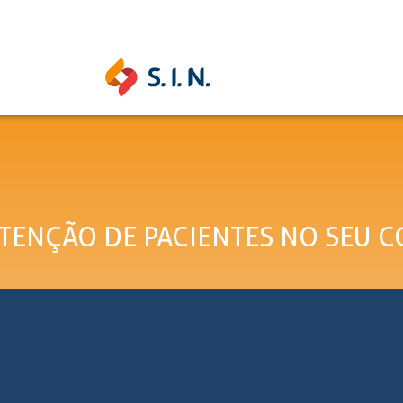
SAS SOLUÇÕES
S.I.N. SOLUTIONS
EPIKU
ENÇÃO DE PACIENTES NO SEU C
Ouse ser digital
Conheça a 