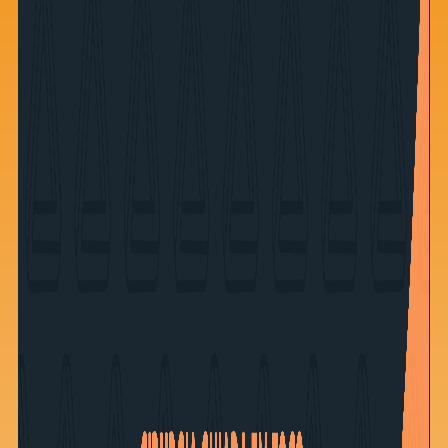
Saiba mais
Ver todos
Educação
Downloads
Área Científica
S.I.N. OnBoard
Onde estamos
Nossas iniciativas