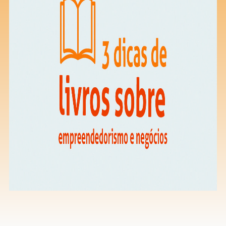
Saiba mais
Ver todos
Educação
Downloads
Área Científica
S.I.N. OnBoard
Onde estamos
Nossas iniciativas